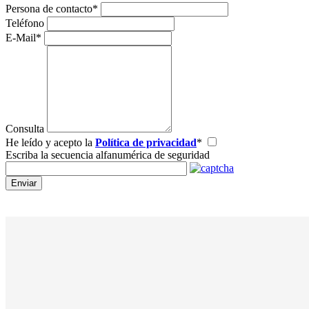
Persona de contacto
*
Teléfono
E-Mail
*
Consulta
He leído y acepto la
Polí­tica de privacidad
*
Escriba la secuencia alfanumérica de seguridad
Enviar